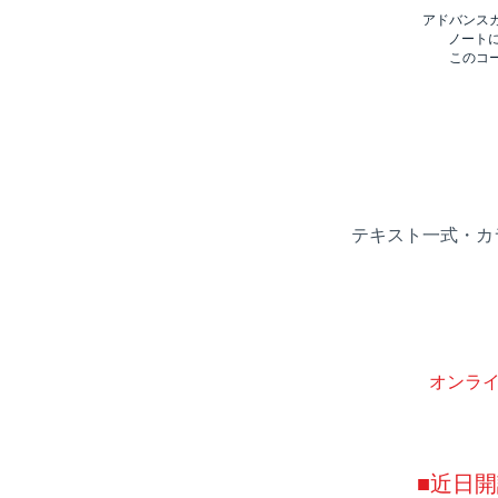
アドバンス
ノート
このコ
テキスト一式・カ
オンラ
■近日開