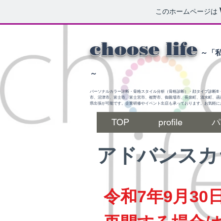
このホームページは
choose life
～「
～
パーソナルカラー診断・骨格スタイル分析（骨格診断）・顔タイプ診断®
市、沼津市、富士市、富士宮市、裾野市、御殿場市、長泉町、清水町、函
県出張が可能です。企業研修やイベント出店も承っております。お気軽に
TOP
profile
パ
​アドバンス
令和7年9月3