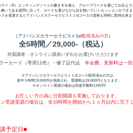
カラー（R）エンディングノートの書き方を個人、グループワークを通じてお伝えで
に書いてある質問に沿って、カードを選びながら話を聴いていくセッションができま
ースを受講するとアドバンスカラーセラピスト１stコースの資格も同時に取得出来ま
（アドバンスカラーセラピスト1st
取得済みの方
）
全5時間／29,000-（税込）
対面講座・オンライン講座いずれかお選びいただけます
ラーカード（専用11色）・修了証代込
年会費、更新料は一切
※アドバンスカラーセラピスト１stコース取得済みの方は、
前半５時間19,000円が免除され、受講料は29,000円となります。
※オンライン受講の場合は別途手数料3,000円
お忙しい方の為に分割開講も実施しております。
イン受講受講の場合は、全10時間を開始から１ヵ月以内に完了
講予定日■