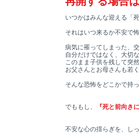
​再開する場合
いつかはみんな迎える「
それはいつ来るか不安で
病気に罹ってしまった、
自分だけではなく、大切
このまま子供を残して突
お父さんとお母さんも若
そんな恐怖をどこかで持
でももし、
『死と前向き
不安な心の揺らぎを、し