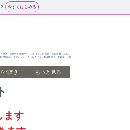
今すぐはじめる
？
とりひとりの個性をサポートしています。静岡県（主に東部：三島
面で活動中。アドバンスカラーセラピスト養成講座は、愛知県、山梨
ババ抜き
もっと見る
ト
します