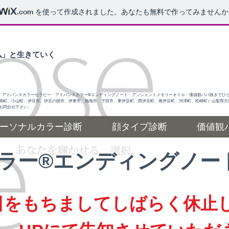
.com
を使って作成されました。あなたも無料で作ってみませんか
私」と生きていく
・アドバンスカラーセラピー・アドバンスカラー®エンディングノート・アンシェントメモリーオイル・価値観ババ抜きでひ
南町、小山町、伊豆市、伊豆の国市、伊東市、熱海市、下田市、東伊豆町、西伊豆町、南伊豆町、河津町、松崎町）山梨県方
お問合せ下さい。
ーソナルカラー診断
顔タイプ診断
価値観
カラー®エンディングノー
0日をもちましてしばらく休止